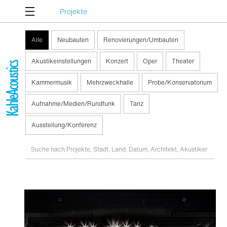
Projekte
Alle
Neubauten
Renovierungen/Umbauten
Akustikeinstellungen
Konzert
Oper
Theater
Kammermusik
Mehrzweckhalle
Probe/Konservatorium
Aufnahme/Medien/Rundfunk
Tanz
Ausstellung/Konferenz