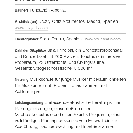
Fundación Albeniz.
Bauherr
Cruz y Ortiz Arquitectos, Madrid, Spanien
Architekt(en)
www.cruzyortiz.com
Stolle Teatro, Spanien
Theaterplaner
www.stolleteatro.com
Sala Principal, ein Orchesterprobensaal
Zahl der Sitzplätze
und Konzertsaal mit 200 Plätzen, Tonstudio, immersiver
Proberaum, 23 Unterrichts- und Übungsräume.
Gesamtbruttogeschossfläche: 5 000 m².
Musikschule für junge Musiker mit Räumlichkeiten
Nutzung
für Musikunterricht, Proben, Tonaufnahmen und
Aufführungen.
Umfassende akustische Beratungs- und
Leistungsumfang
Planungsleistungen, einschließlich einer
Machbarkeitsstudie und eines Akustik-Programm, eines
vollständigen Planungsprozesses vom Entwurf bis zur
Ausführung, Bauüberwachung und Inbetriebnahme.