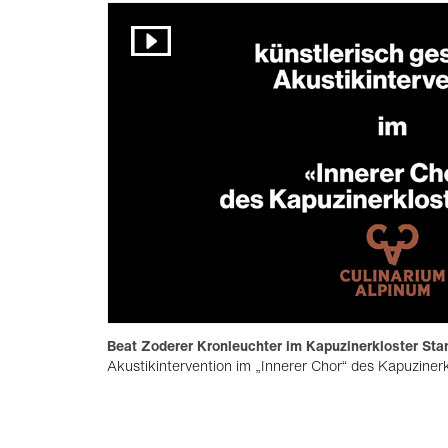
Beat Zoderer Kronleuchter im Kapuzinerkloster Sta
Akustikintervention im „Innerer Chor“ des Kapuziner