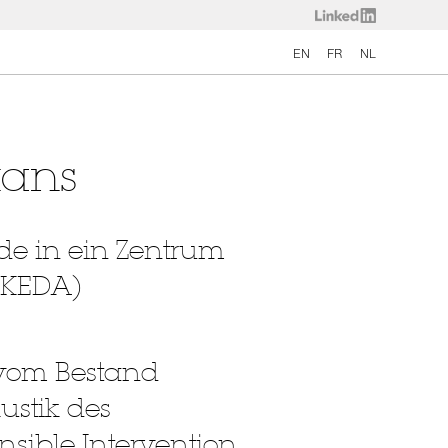
EN
FR
NL
tans
de in ein Zentrum
(KEDA)
r vom Bestand
ustik des
nsible Intervention