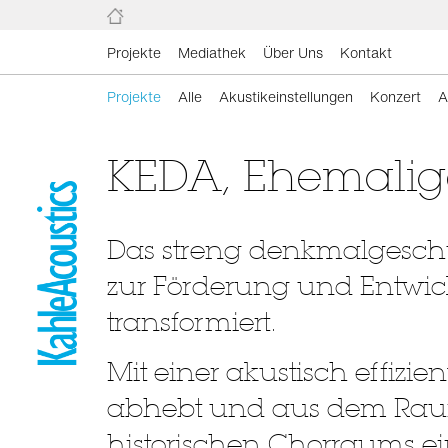
Projekte
Mediathek
Über Uns
Kontakt
Projekte
Alle
Akustikeinstellungen
Konzert
A
KEDA, Ehemalige
Das streng denkmalgeschüt
zur Förderung und Entwic
transformiert.
Mit einer akustisch effizie
abhebt und aus dem Raum e
historischen Chorraums ei