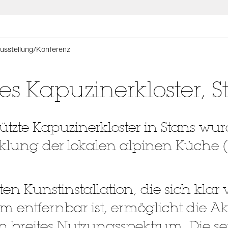
usstellung/Konferenz
s Kapuzinerkloster, S
zte Kapuzinerkloster in Stans wur
klung der lokalen alpinen Küche 
nten Kunstinstallation, die sich kla
ntfernbar ist, ermöglicht die Ak
n breites Nutzungsspektrum. Die se