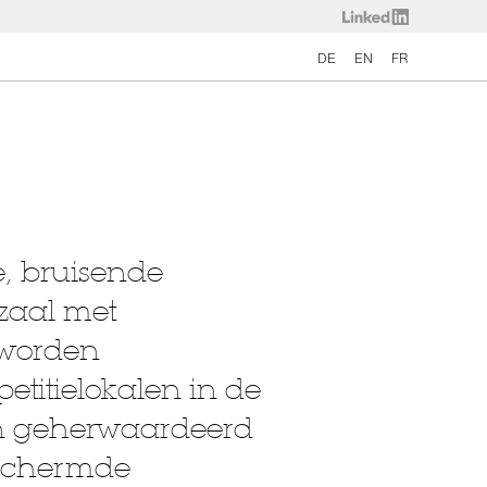
DE
EN
FR
e, bruisende
 zaal met
 worden
etitielokalen in de
n geherwaardeerd
eschermde