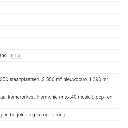
rland
krft.nl
n/250 staanplaatsen. 2 350 m² nieuwbouw, 1 290 m²
imaal kamerorkest, Harmonie (max.40 musici), pop- en
ng en begeleiding na oplevering.