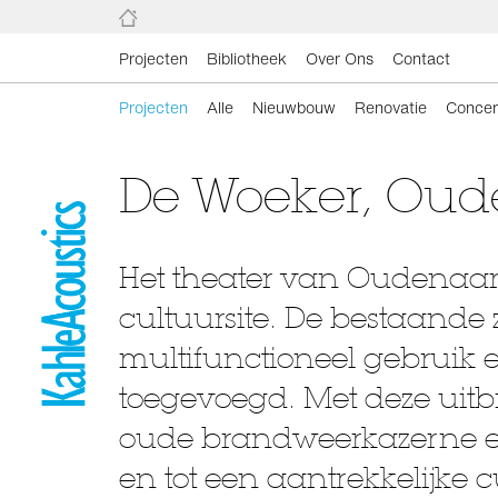
Projecten
Bibliotheek
Over Ons
Contact
Projecten
Alle
Nieuwbouw
Renovatie
Concer
De Woeker, Ou
Het theater van Oudenaard
cultuursite. De bestaande 
multifunctioneel gebruik 
toegevoegd. Met deze uitb
oude brandweerkazerne 
en tot een aantrekkelijk