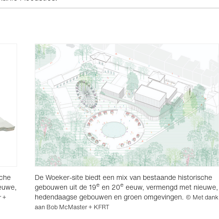
sche
De Woeker-site biedt een mix van bestaande historische
e
e
euwe,
gebouwen uit de 19
en 20
eeuw, vermengd met nieuwe,
hedendaagse gebouwen en groen omgevingen.
r +
© Met dank
aan Bob McMaster + KFRT