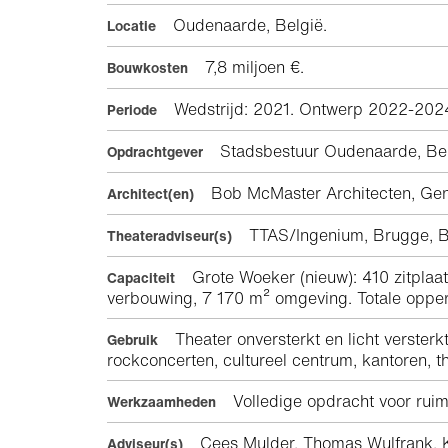
Oudenaarde, België.
Locatie
7,8 miljoen €.
Bouwkosten
Wedstrijd: 2021. Ontwerp 2022-2024
Periode
Stadsbestuur Oudenaarde, Bel
Opdrachtgever
Bob McMaster Architecten, Ge
Architect(en)
TTAS/Ingenium, Brugge, B
Theateradviseur(s)
Grote Woeker (nieuw): 410 zitplaa
Capaciteit
verbouwing, 7 170 m² omgeving. Totale opper
Theater onversterkt en licht verster
Gebruik
rockconcerten, cultureel centrum, kantoren, 
Volledige opdracht voor ruimt
Werkzaamheden
Cees Mulder, Thomas Wulfrank, K
Adviseur(s)