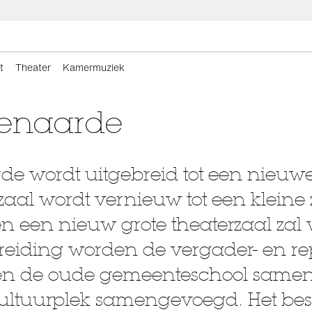
t
Theater
Kamermuziek
denaarde
e wordt uitgebreid tot een nieuw
zaal wordt vernieuw tot een kleine
en een nieuw grote theaterzaal zal
reiding worden de vergader- en rep
en de oude gemeenteschool same
e cultuurplek samengevoegd. Het b