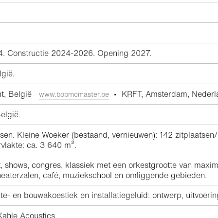
. Constructie 2024-2026. Opening 2027.
gië.
nt, België
• KRFT, Amsterdam, Nede
www.bobmcmaster.be
elgië.
tsen. Kleine Woeker (bestaand, vernieuwen): 142 zitplaatse
vlakte: ca. 3 640 m².
kt, shows, congres, klassiek met een orkestgrootte van max
theaterzalen, café, muziekschool en omliggende gebieden.
e- en bouwakoestiek en installatiegeluid: ontwerp, uitvoeri
ahle Acoustics.