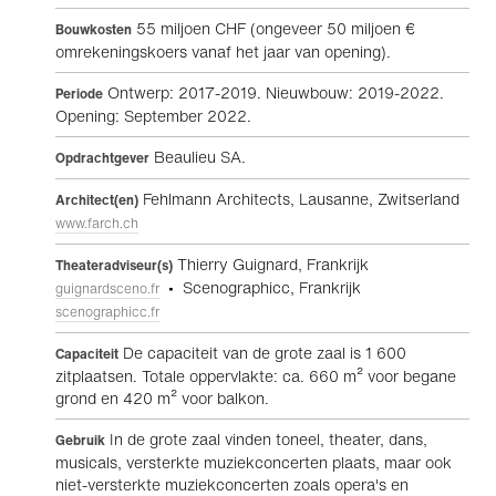
55 miljoen CHF (ongeveer 50 miljoen €
Bouwkosten
omrekeningskoers vanaf het jaar van opening).
Ontwerp: 2017-2019. Nieuwbouw: 2019-2022.
Periode
Opening: September 2022.
Beaulieu SA.
Opdrachtgever
Fehlmann Architects, Lausanne, Zwitserland
Architect(en)
www.farch.ch
Thierry Guignard, Frankrijk
Theateradviseur(s)
• Scenographicc, Frankrijk
guignardsceno.fr
scenographicc.fr
De capaciteit van de grote zaal is 1 600
Capaciteit
zitplaatsen. Totale oppervlakte: ca. 660 m² voor begane
grond en 420 m² voor balkon.
In de grote zaal vinden toneel, theater, dans,
Gebruik
musicals, versterkte muziekconcerten plaats, maar ook
niet-versterkte muziekconcerten zoals opera's en