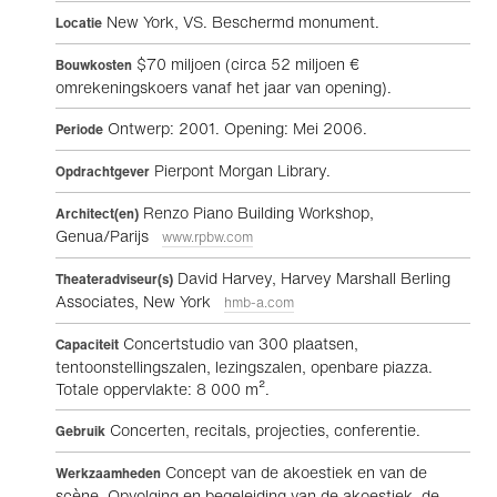
New York, VS. Beschermd monument.
Locatie
$70 miljoen (circa 52 miljoen €
Bouwkosten
omrekeningskoers vanaf het jaar van opening).
Ontwerp: 2001. Opening: Mei 2006.
Periode
Pierpont Morgan Library.
Opdrachtgever
Renzo Piano Building Workshop,
Architect(en)
Genua/Parijs
www.rpbw.com
David Harvey, Harvey Marshall Berling
Theateradviseur(s)
Associates, New York
hmb-a.com
Concertstudio van 300 plaatsen,
Capaciteit
tentoonstellingszalen, lezingszalen, openbare piazza.
Totale oppervlakte: 8 000 m².
Concerten, recitals, projecties, conferentie.
Gebruik
Concept van de akoestiek en van de
Werkzaamheden
scène. Opvolging en begeleiding van de akoestiek, de