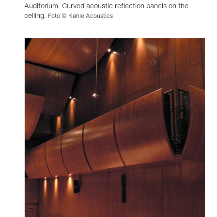
Auditorium. Curved acoustic reflection panels on the
celling.
Foto © Kahle Acoustics