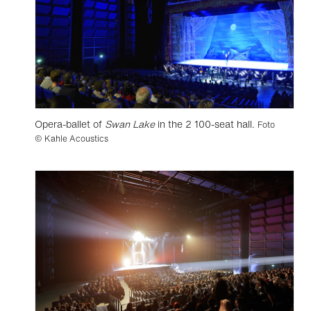
Opera-ballet of
Swan Lake
in the 2 100-seat hall.
Foto
© Kahle Acoustics