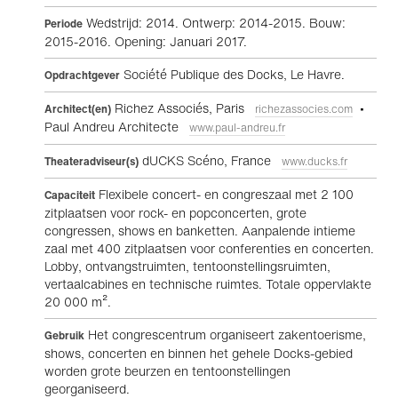
Wedstrijd: 2014. Ontwerp: 2014-2015. Bouw:
Periode
2015-2016. Opening: Januari 2017.
Société Publique des Docks, Le Havre.
Opdrachtgever
Richez Associés, Paris
•
Architect(en)
richezassocies.com
Paul Andreu Architecte
www.paul-andreu.fr
dUCKS Scéno, France
Theateradviseur(s)
www.ducks.fr
Flexibele concert- en congreszaal met 2 100
Capaciteit
zitplaatsen voor rock- en popconcerten, grote
congressen, shows en banketten. Aanpalende intieme
zaal met 400 zitplaatsen voor conferenties en concerten.
Lobby, ontvangstruimten, tentoonstellingsruimten,
vertaalcabines en technische ruimtes. Totale oppervlakte
20 000 m².
Het congrescentrum organiseert zakentoerisme,
Gebruik
shows, concerten en binnen het gehele Docks-gebied
worden grote beurzen en tentoonstellingen
georganiseerd.