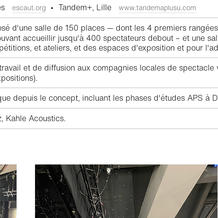
lles
• Tandem+, Lille
escaut.org
www.tandemaplusu.com
é d'une salle de 150 places — dont les 4 premiers rangées 
ouvant accueillir jusqu'à 400 spectateurs debout – et une sa
épétitions, et ateliers, et des espaces d'exposition et pour l'a
 travail et de diffusion aux compagnies locales de spectacle 
xpositions).
e depuis le concept, incluant les phases d'études APS à DCE,
 Kahle Acoustics.