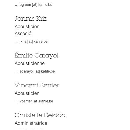
→ egreen [at] kahle.be
Jannis Kriz
Acousticien
Associé
→ jkriz [at] kahle.be
Émilie Carayol
Acousticienne
→ ecarayol [at] kahle.be
Vincent Berrier
Acousticien
→ vberrier [at] kahle.be
Christelle Deidda
Administratrice