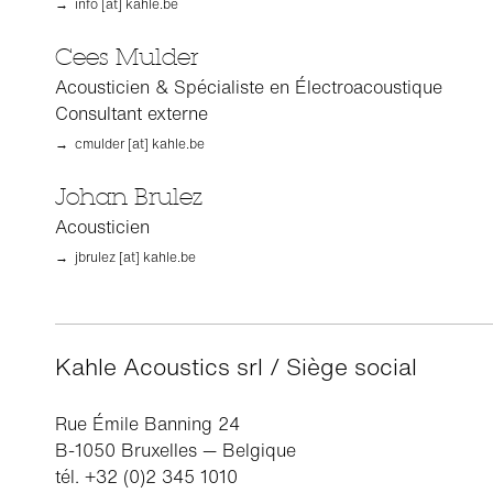
→ info [at] kahle.be
Cees Mulder
Acousticien & Spécialiste en Électroacoustique
Consultant externe
→ cmulder [at] kahle.be
Johan Brulez
Acousticien
→ jbrulez [at] kahle.be
Kahle Acoustics srl / Siège social
Rue Émile Banning 24
B-1050 Bruxelles — Belgique
tél. +32 (0)2 345 1010